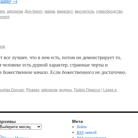
eading
→
els
,
афоризм
,
Дон-Кихот
,
марка
,
марксист
,
мыслитель
,
сумасбродство
,
mment
нов
 все лучшее, что в нем есть, потом он демонстрирует то,
м человеке есть дурной характер, странные черты и
 и божественное начало. Если божественного не достаточно,
ouglas Duncan
,
Picasso
,
афоризм
,
индеец
,
Пабло Пикассо
|
Leave a
Архивы
Мета
Войти
RSS
записей
RSS
комментариев