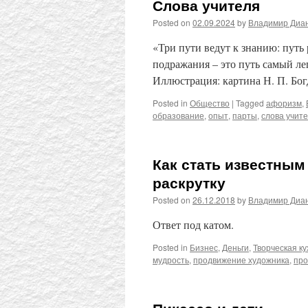
Слова учителя
Posted on
02.09.2024
by
Владимир Диа
«Три пути ведут к знанию: путь
подражания – это путь самый ле
Иллюстрация: картина Н. П. Богд
Posted in
Общество
|
Tagged
афоризм
,
образование
,
опыт
,
парты
,
слова учит
Как стать известным
раскрутку
Posted on
26.12.2018
by
Владимир Диа
Ответ под катом.
Posted in
Бизнес
,
Деньги
,
Творческая ку
мудрость
,
продвижение художника
,
пр