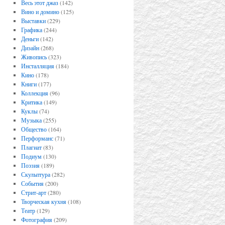
Весь этот джаз
(142)
Вино и домино
(125)
Выставки
(229)
Графика
(244)
Деньги
(142)
Дизайн
(268)
Живопись
(323)
Инсталляция
(184)
Кино
(178)
Книги
(177)
Коллекция
(96)
Критика
(149)
Куклы
(74)
Музыка
(255)
Общество
(164)
Перформанс
(71)
Плагиат
(83)
Подиум
(130)
Поэзия
(189)
Скульптура
(282)
События
(200)
Стрит-арт
(280)
Творческая кухня
(108)
Театр
(129)
Фотография
(209)