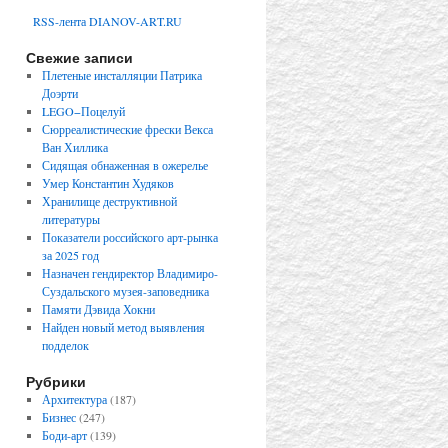
RSS-лента DIANOV-ART.RU
Свежие записи
Плетеные инсталляции Патрика
Доэрти
LEGO−Поцелуй
Сюрреалистические фрески Векса
Ван Хиллика
Сидящая обнаженная в ожерелье
Умер Константин Худяков
Хранилище деструктивной
литературы
Показатели российского арт-рынка
за 2025 год
Назначен гендиректор Владимиро-
Суздальского музея-заповедника
Памяти Дэвида Хокни
Найден новый метод выявления
подделок
Рубрики
Архитектура
(187)
Бизнес
(247)
Боди-арт
(139)