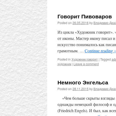
Говорит Пивоваров
Posted on
26.05.2016
by
Владимир Диа
Из цикла «Художник говорит». «
от иконы. Мастер икону писал и
искусство понималось как писани
грамотным. …
Continue reading
Posted in
Художник говорит
|
Tagged
аф
художник
|
Leave a comment
Немного Энгельса
Posted on
28.11.2015
by
Владимир Диа
«Чем больше скрыты взгляды ав
однажды немецкий философ и о
(Friedrich Engels). И был, как в