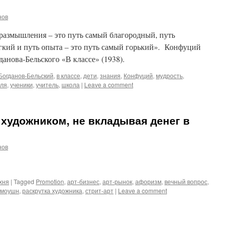
нов
 размышления – это путь самый благородный, путь
гкий и путь опыта – это путь самый горький». Конфуций
анова-Бельского «В классе» (1938).
Богданов-Бельский
,
в классе
,
дети
,
знания
,
Конфуций
,
мудрость
,
еля
,
ученики
,
учитель
,
школа
|
Leave a comment
 художником, не вкладывая денег в
нов
хня
|
Tagged
Promotion
,
арт-бизнес
,
арт-рынок
,
афоризм
,
вечный вопрос
,
омоушн
,
раскрутка художника
,
стрит-арт
|
Leave a comment