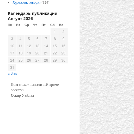
Художник говорит
(124)
Календарь публикаций
Август 2026
Пн
Вт
Ср
Чт
Пт
Сб
Вс
1
2
3
4
5
6
7
8
9
10
11
12
13
14
15
16
17
18
19
20
21
22
23
24
25
26
27
28
29
30
31
« Июл
Поэт может вынести всё, кроме
опечатки.
Оскар Уайльд