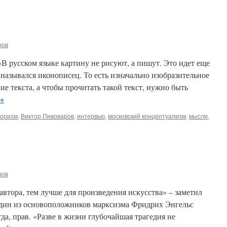
нов
В русском языке картину не рисуют, а пишут. Это идет еще
 назывался иконописец. То есть изначально изобразительное
е текста, а чтобы прочитать такой текст, нужно быть
→
оризм
,
Виктор Пивоваров
,
интервью
,
московский концептуализм
,
мысли
,
нов
тора, тем лучше для произведения искусства» – заметил
дин из основоположников марксизма Фридрих Энгельс
сегда, прав. «Разве в жизни глубочайшая трагедия не