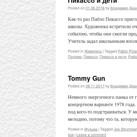
Пикассо и дети
Posted on
01.06.2018
by
Владимир Диа
Как-то раз Пабло Пикассо приг
школы. Художника встретили оче
событию, чтобы они смогли прод
Учитель задал школьникам впол
Posted in
Живопись
|
Tagged
Pablo Pica
Палома
,
Пикассо
,
Пикассо и дети
,
Раф
Tommy Gun
Posted on
08.11.2017
by
Владимир Диа
Немного энергичного панка от 
концертном варианте 1978 года.
под кого-то подстраиваться. У 
мелодию, потому что та, котор
Posted in
Музыка
|
Tagged
Joe Strummer
рок
|
Leave a comment