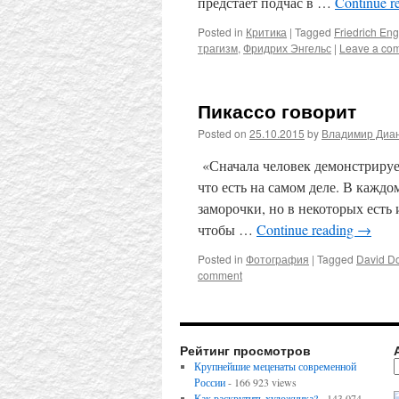
предстает подчас в …
Continue r
Posted in
Критика
|
Tagged
Friedrich Eng
трагизм
,
Фридрих Энгельс
|
Leave a co
Пикассо говорит
Posted on
25.10.2015
by
Владимир Диа
«Сначала человек демонстрирует
что есть на самом деле. В каждо
заморочки, но в некоторых есть
чтобы …
Continue reading
→
Posted in
Фотография
|
Tagged
David D
comment
Рейтинг просмотров
Крупнейшие меценаты современной
России
- 166 923 views
Как раскрутить художника?
- 143 074