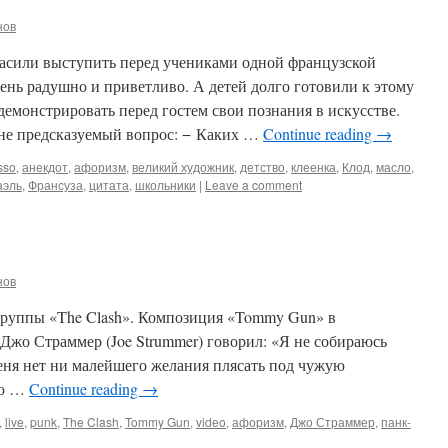
нов
ласили выступить перед учениками одной французской
нь радушно и приветливо. А детей долго готовили к этому
емонстрировать перед гостем свои познания в искусстве.
не предсказуемый вопрос: − Каких …
Continue reading
→
sso
,
анекдот
,
афоризм
,
великий художник
,
детство
,
клеенка
,
Клод
,
масло
,
аэль
,
Франсуза
,
цитата
,
школьники
|
Leave a comment
нов
группы «The Clash». Композиция «Tommy Gun» в
 Джо Страммер (Joe Strummer) говорил: «Я не собираюсь
меня нет ни малейшего желания плясать под чужую
ую …
Continue reading
→
,
live
,
punk
,
The Clash
,
Tommy Gun
,
video
,
афоризм
,
Джо Страммер
,
панк-