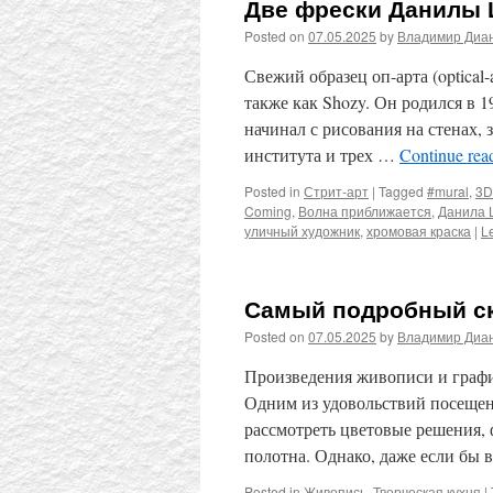
Две фрески Данилы
Posted on
07.05.2025
by
Владимир Диа
Свежий образец оп-арта (optical
также как Shozy. Он родился в 1
начинал с рисования на стенах, 
института и трех …
Continue rea
Posted in
Стрит-арт
|
Tagged
#mural
,
3D
Coming
,
Волна приближается
,
Данила 
уличный художник
,
хромовая краска
|
L
Самый подробный ск
Posted on
07.05.2025
by
Владимир Диа
Произведения живописи и графи
Одним из удовольствий посещени
рассмотреть цветовые решения, 
полотна. Однако, даже если бы 
Posted in
Живопись
,
Творческая кухня
|