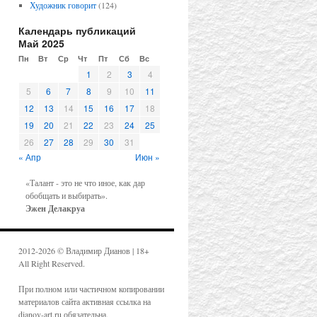
Художник говорит
(124)
Календарь публикаций
Май 2025
Пн
Вт
Ср
Чт
Пт
Сб
Вс
1
2
3
4
5
6
7
8
9
10
11
12
13
14
15
16
17
18
19
20
21
22
23
24
25
26
27
28
29
30
31
« Апр
Июн »
«Талант - это не что иное, как дар
обобщать и выбирать».
Эжен Делакруа
2012-2026 © Владимир Дианов | 18+
All Right Reserved.
При полном или частичном копировании
материалов сайта активная ссылка на
dianov-art.ru обязательна.