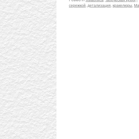
сережкой
,
детализация
,
кракелюры
,
Ма