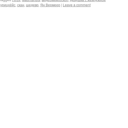
урицхёйс
,
скан
,
шедевр
,
Ян Вермеер
|
Leave a comment