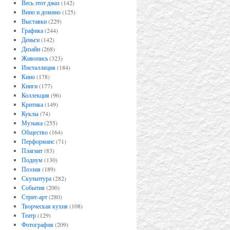
Весь этот джаз
(142)
Вино и домино
(125)
Выставки
(229)
Графика
(244)
Деньги
(142)
Дизайн
(268)
Живопись
(323)
Инсталляция
(184)
Кино
(178)
Книги
(177)
Коллекция
(96)
Критика
(149)
Куклы
(74)
Музыка
(255)
Общество
(164)
Перформанс
(71)
Плагиат
(83)
Подиум
(130)
Поэзия
(189)
Скульптура
(282)
События
(200)
Стрит-арт
(280)
Творческая кухня
(108)
Театр
(129)
Фотография
(209)