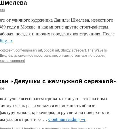
 Шмелева
нов
-art) от уличного художника Данилы Шмелева, известного
989 году в Москве, и как многие другие стрит-райтеры,
заборах, поездах и прочих городских конструкциях. После
ding
→
-эффект
,
contemporary art
,
optical art
,
Shozy
,
street-art
,
The Wave Is
Шмелёв
,
искаженное пространство
,
оп-арт
,
стрит-арт по-русски
,
eave a comment
ан «Девушки с жемчужной сережкой»
нов
ки лучше всего рассматривать вживую − это аксиома.
я музея как раз и является возможность вблизи
фактуру мазков, кракелюры, игру света на поверхности
вам удалось пройти за …
Continue reading
→
Tagged
Hirox
,
Mauritshuis
,
видеомикроскоп
,
Девушка с жемчужной