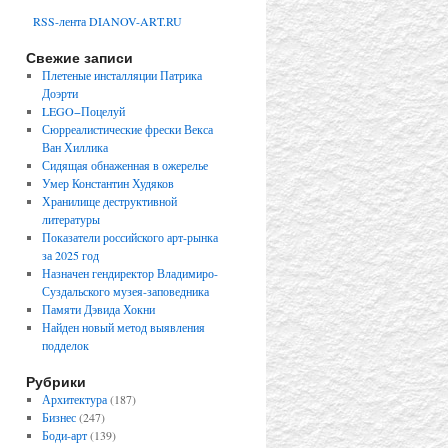
RSS-лента DIANOV-ART.RU
Свежие записи
Плетеные инсталляции Патрика
Доэрти
LEGO−Поцелуй
Сюрреалистические фрески Векса
Ван Хиллика
Сидящая обнаженная в ожерелье
Умер Константин Худяков
Хранилище деструктивной
литературы
Показатели российского арт-рынка
за 2025 год
Назначен гендиректор Владимиро-
Суздальского музея-заповедника
Памяти Дэвида Хокни
Найден новый метод выявления
подделок
Рубрики
Архитектура
(187)
Бизнес
(247)
Боди-арт
(139)