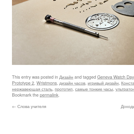
This entry was posted in
Дизайн
and tagged
Geneva Watch Day
Prototype 2
,
Wristmons
,
дизайн часов
,
игривый дизайн
,
Конст
нержавеющая сталь
,
прототип
,
самые тонкие часы
,
ультрато
Bookmark the
permalink
.
←
Слова учителя
Доходы