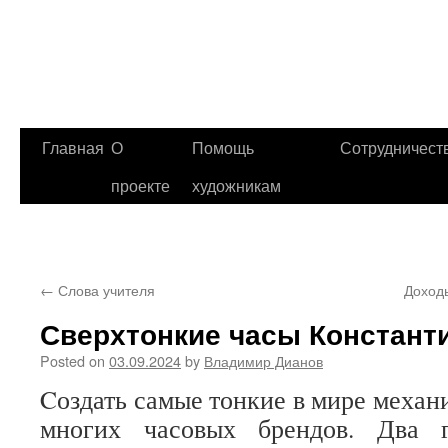
Главная
О
Помощь
Сотрудничест
проекте
художникам
←
Слова учителя
Доходы
Сверхтонкие часы Констант
Posted on
03.09.2024
by
Владимир Дианов
Cоздать самые тонкие в мире механ
многих часовых брендов. Два 