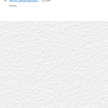
Эпоха репродукций
- 70 499
views