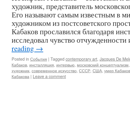
художник, представитель московско
Его называют самым известным в м
художником из постсоветского прос
Кабаков прославился благодаря инс
исследовал чувство отчужденности 
reading
→
Posted in
События
|
Tagged
contemporary art
,
Jacques De Mel
Кабаков
,
инсталляция
,
интервью
,
московский концептуализм
художник
,
современное искусство
,
СССР
,
США
,
умер Кабако
Кабакова
|
Leave a comment