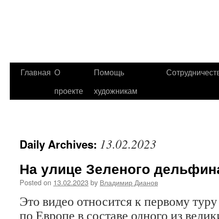
Главная
О
Помощь
Сотрудничест
проекте
художникам
13.02.2023
Daily Archives:
На улице Зеленого дельфин
Posted on
13.02.2023
by
Владимир Дианов
Это видео относится к первому тур
по Европе в составе одного из вели