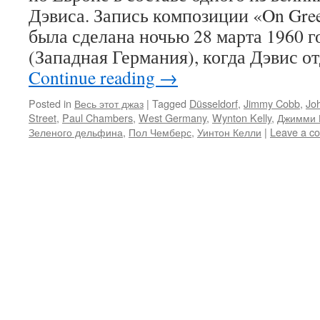
Дэвиса. Запись композиции «On Green
была сделана ночью 28 марта 1960 
(Западная Германия), когда Дэвис о
Continue reading
→
Posted in
Весь этот джаз
|
Tagged
Düsseldorf
,
Jimmy Cobb
,
Jo
Street
,
Paul Chambers
,
West Germany
,
Wynton Kelly
,
Джимми 
Зеленого дельфина
,
Пол Чемберс
,
Уинтон Келли
|
Leave a c