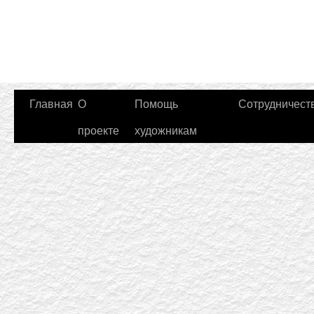
Главная
О
Помощь
Сотрудничест
проекте
художникам