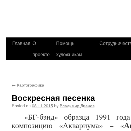
Главная
О
Помощь
Сотрудничест
проекте
художникам
←
Картографика
Воскресная песенка
Posted on
08.11.2015
by
Владимир Дианов
«БГ-бэнд» образца 1991 года 
А
композицию «Аквариума» – «