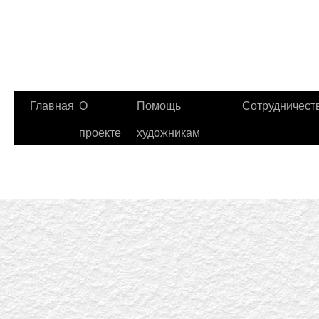
Главная
О
Помощь
Сотрудничест
проекте
художникам