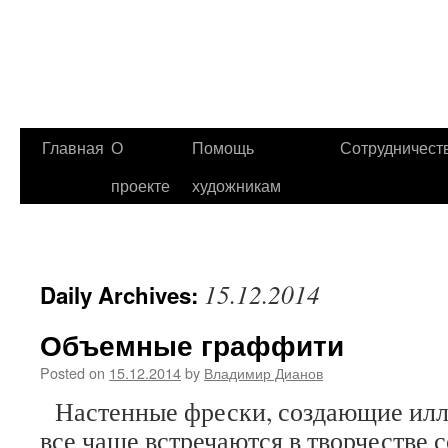
Главная
О
Помощь
Сотрудничест
проекте
художникам
15.12.2014
Daily Archives:
Объемные граффити
Posted on
15.12.2014
by
Владимир Дианов
Настенные фрески, создающие илл
все чаще встречаются в творчестве