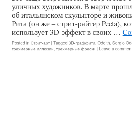
уличных художников. В марте прошл
об итальянском скульпторе и живо
Рита (он же – стрит-райтер Peeta), 
использует 3D-эффект в своих …
Co
Posted in
Стрит-арт
|
Tagged
3D-граффити
,
Odeith
,
Sergio Od
трехмерные иллюзии
,
трехмерные фрески
|
Leave a commen